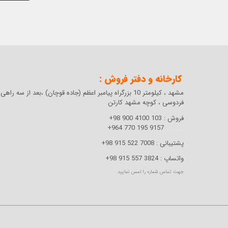
کارخانه و دفتر فروش :
مشهد ، کیلومتر 10 بزرگراه پیامبر اعظم (جاده قوچان) ،بعد از سه راهی
فردوسی ،
کوچه مشهد کارتن
فروش :
103 4100 900 98+
9157 195 770 964+
..........
پشتیبانی :
7008 522 915 98+
واتساپ :
3824 557 915 98+
جهت تماس شماره را لمس نمایید