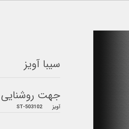
سیبا آویز
جهت روشنایی م
آویز ST-503102