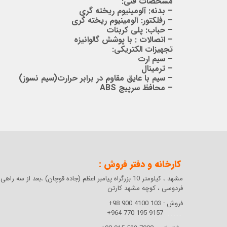
مشخصات فنی:
– بدنه: آلومینیوم ریخته گری
– رفلکتور: آلومینیوم ریخته گری
– حباب: پلی کربنات
– اتصالات : با پوشش گالوانیزه
تجهیزات الکتریکی:
– سیم ارت
– ترمینال
– سیم با عایق مقاوم در برابر حرارت(سیم نسوز)
– محافظ سرپیچ
ABS
کارخانه و دفتر فروش :
مشهد ، کیلومتر 10 بزرگراه پیامبر اعظم (جاده قوچان) ،بعد از سه راهی
فردوسی ،
کوچه مشهد کارتن
فروش :
103 4100 900 98+
9157 195 770 964+
..........