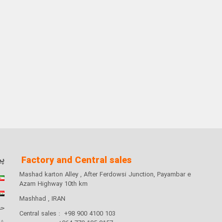
Factory and Central sales
پی
Mashad karton Alley , After Ferdowsi Junction, Payambar e
Azam Highway 10th km
Mashhad , IRAN
حر
Central sales : +98 900 4100 103