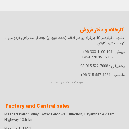
کارخانه و دفتر فروش :
مشهد ، کیلومتر 10 بزرگراه پیامبر اعظم (جاده قوچان) ،بعد از سه راهی فردوسی ،
کوچه مشهد کارتن
فروش :
103 4100 900 98+
9157 195 770 964+
..........
پشتیبانی :
7008 522 915 98+
واتساپ :
3824 557 915 98+
توجه: تمامی اندازه ها به میلیمتر می باشد
جهت تماس شماره را لمس نمایید
ST-515106
750
Factory and Central sales
640
Mashad karton Alley , After Ferdowsi Junction, Payambar e Azam
Highway 10th km
350
Mashhad , IRAN