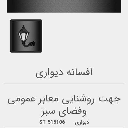
افسانه دیواری
جهت روشنایی معابر عمومی
وفضای سبز
دیواری ST-515106