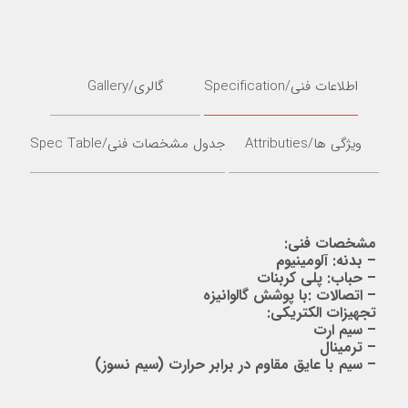
اطلاعات فنی/Specification
گالری/Gallery
ویژگی ها/Attributies
جدول مشخصات فنی/Spec Table
مشخصات فنی:
– بدنه: آلومینیوم
– حباب: پلی کربنات
– اتصالات :با پوشش گالوانیزه
تجهیزات الکتریکی:
– سیم ارت
– ترمینال
– سیم با عایق مقاوم در برابر حرارت (سیم نسوز)