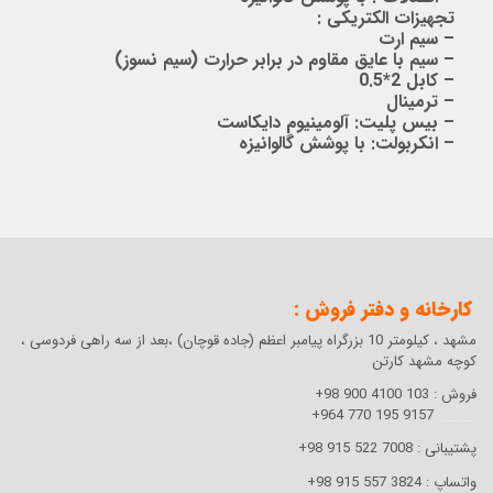
تجهیزات الکتریکی :
– سیم ارت
– سیم با عایق مقاوم در برابر حرارت (سیم نسوز)
– کابل 2*0.5
– ترمینال
– بیس پلیت: آلومینیوم دایکاست
– انکربولت: با پوشش گالوانیزه
کارخانه و دفتر فروش :
مشهد ، کیلومتر 10 بزرگراه پیامبر اعظم (جاده قوچان) ،بعد از سه راهی فردوسی ،
کوچه مشهد کارتن
فروش :
103 4100 900 98+
9157 195 770 964+
..........
توجه: تمامی اندازه ها به میلیمتر می باشد
پشتیبانی :
7008 522 915 98+
واتساپ :
3824 557 915 98+