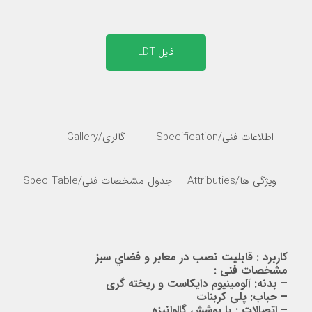
فایل LDT
اطلاعات فنی/Specification
گالری/Gallery
ویژگی ها/Attributies
جدول مشخصات فنی/Spec Table
کاربرد : قابلیت نصب در معابر و فضاي سبز
مشخصات فنی :
– بدنه: آلومینیوم دایکاست و ریخته گرى
– حباب: پلی کربنات
– اتصالات : با پوشش گالوانیزه