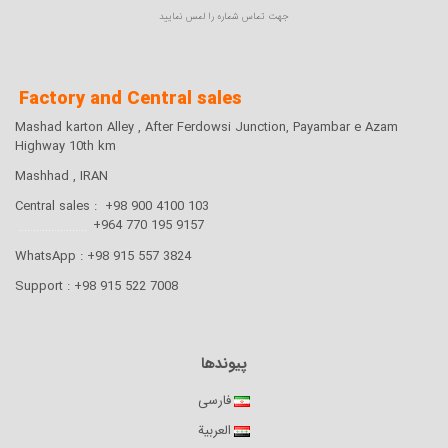
ST-515109
جهت تماس شماره را لمس نمایید
1415
282
Factory and Central sales
400
Mashad karton Alley , After Ferdowsi Junction, Payambar e Azam
160X160
Highway 10th km
آکس 110
Mashhad , IRAN
Central sales : +98 900 4100 103
.......................
9157 195 770 964+
WhatsApp : +98 915 557 3824
Support : +98 915 522 7008
پیوندها
فارسی
العربية