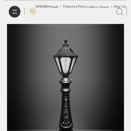
بلاگ/Blog
/
محصولات و قطعات/Products & Parts
/
افسانه/AFSANEH