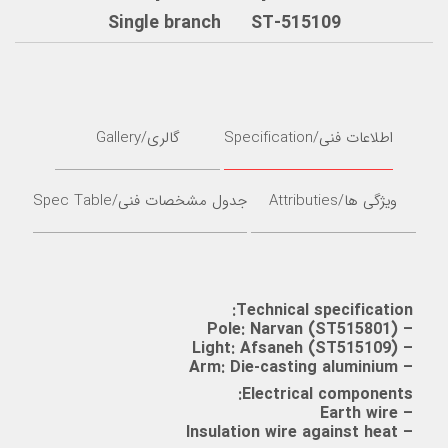
Single branch ST-515109
اطلاعات فنی/Specification
گالری/Gallery
ویژگی ها/Attributies
جدول مشخصات فنی/Spec Table
Technical specification:
– Pole: Narvan (ST515801)
– Light: Afsaneh (ST515109)
– Arm: Die-casting aluminium
Electrical components:
– Earth wire
– Insulation wire against heat