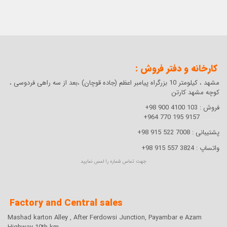
کارخانه و دفتر فروش :
مشهد ، کیلومتر 10 بزرگراه پیامبر اعظم (جاده قوچان) ،بعد از سه راهی فردوسی ،
کوچه مشهد کارتن
103 4100 900 98+
فروش :
9157 195 770 964+
..........
All dimention are in mm
7008 522 915 98+
پشتیبانی :
3824 557 915 98+
واتساپ :
ST-515109
جهت تماس شماره را لمس نمایید
1415
282
Factory and Central sales
400
Mashad karton Alley , After Ferdowsi Junction, Payambar e Azam
160X160